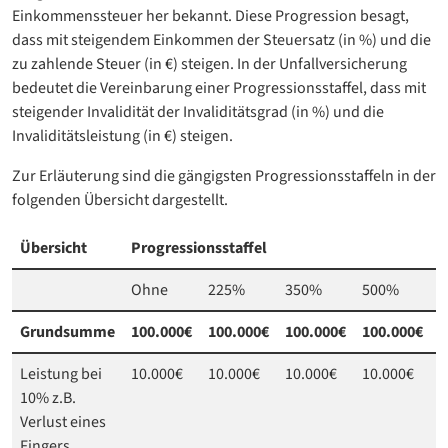
Einkommenssteuer her bekannt. Diese Progression besagt,
dass mit steigendem Einkommen der Steuersatz (in %) und die
zu zahlende Steuer (in €) steigen. In der Unfallversicherung
bedeutet die Vereinbarung einer Progressionsstaffel, dass mit
steigender Invalidität der Invaliditätsgrad (in %) und die
Invaliditätsleistung (in €) steigen.
Zur Erläuterung sind die gängigsten Progressionsstaffeln in der
folgenden Übersicht dargestellt.
Übersicht
Progressionsstaffel
Ohne
225%
350%
500%
1
Grundsumme
100.000€
100.000€
100.000€
100.000€
1
Leistung bei
10.000€
10.000€
10.000€
10.000€
1
10% z.B.
Verlust eines
Fingers